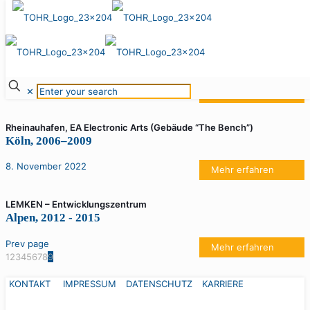
10. November 2022
Garden Towers
Frankfurt am Main, 2002–2006
10. November 2022
✕
Mehr erfahren
Rheinauhafen, EA Electronic Arts (Gebäude “The Bench”)
Köln, 2006–2009
8. November 2022
Mehr erfahren
LEMKEN – Entwicklungszentrum
Alpen, 2012 - 2015
Prev page
Mehr erfahren
1
2
3
4
5
6
7
8
9
KONTAKT
IMPRESSUM
DATENSCHUTZ
KARRIERE