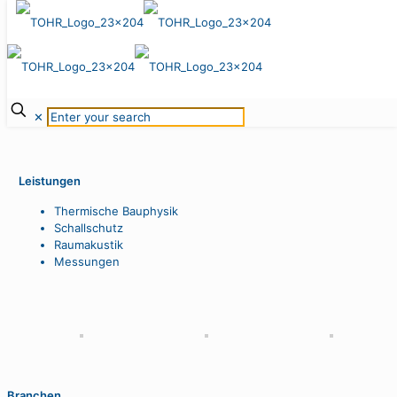
Rheinauhafen, Kranhaus
Nord/Pandion Vista
Köln, 2007–2012
✕
Leistungen
Thermische Bauphysik
Schallschutz
Raumakustik
Messungen
Branchen