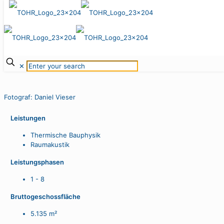
Casino KIT – Karlsruher
Institut für Technologie
Eggenstein-Leopoldshafen, 2011–2014
✕
Fotograf: Daniel Vieser
Leistungen
Thermische Bauphysik
Raumakustik
Leistungsphasen
1 - 8
Bruttogeschossfläche
5.135 m²